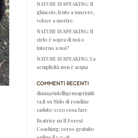
NATURE IS SPEAKING: Il
ghiaccio, lento a nascere,
veloce a morire.
NATURE IS SPEAKING: Il
cielo è sopra di noi o
intorno a noi?
NATURE IS SPEAKING: La
semplicità non è acqua
Commenti recenti
diana@intelligenzaprimiti
va.it
su
Nido di rondine
caduto: ecco cosa fare
Beatrice
su
Il Forest
Coaching: corso gratuito
online il 5-7-18.