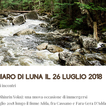
aro di Luna il 26 Luglio 2018
 incontri
 Shinrin Yoku): una nuova occasione di immergersi
uglio 2018 lungo il fiume Adda, fra Cassano e Fara Gera D’Adda