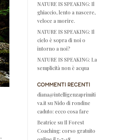
NATURE IS SPEAKING: Il
ghiaccio, lento a nascere,
veloce a morire.
NATURE IS SPEAKING: Il
cielo è sopra di noi o
intorno a noi?
NATURE IS SPEAKING: La
semplicità non è acqua
Commenti recenti
diana@intelligenzaprimiti
va.it
su
Nido di rondine
caduto: ecco cosa fare
Beatrice
su
Il Forest
Coaching: corso gratuito
,
online il 5-7-18.