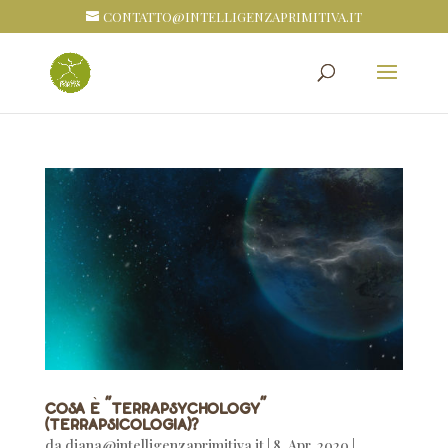
CONTATTO@INTELLIGENZAPRIMITIVA.IT
Cosa è “Terrapsychology”
(Terrapsicologia)?
da
diana@intelligenzaprimitiva.it
|
8, Apr, 2020
|