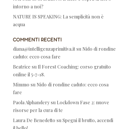
intorno a noi?
NATURE IS SPEAKING: La semplicità non è
acqua
Commenti recenti
diana@intelligenzaprimitiva.it
su
Nido di rondine
caduto: ecco cosa fare
Beatrice
su
Il Forest Coaching: corso gratuito
online il 5-7-18.
Mimmo
su
Nido di rondine caduto: ecco cosa
fare
Paola Alphandery
su
Lockdown Fase 2: nuove
risorse per la cura di te
Laura De Benedetto
su
Spegni il brutto, accendi
il bello!