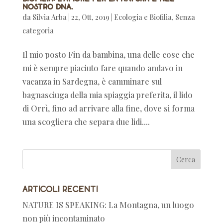
nostro DNA.
da
Silvia Arba
|
22, Ott, 2019
|
Ecologia e Biofilia
,
Senza
categoria
Il mio posto Fin da bambina, una delle cose che
mi è sempre piaciuto fare quando andavo in
vacanza in Sardegna, è camminare sul
bagnasciuga della mia spiaggia preferita, il lido
di Orrì, fino ad arrivare alla fine, dove si forma
una scogliera che separa due lidi....
Articoli recenti
NATURE IS SPEAKING: La Montagna, un luogo
non più incontaminato