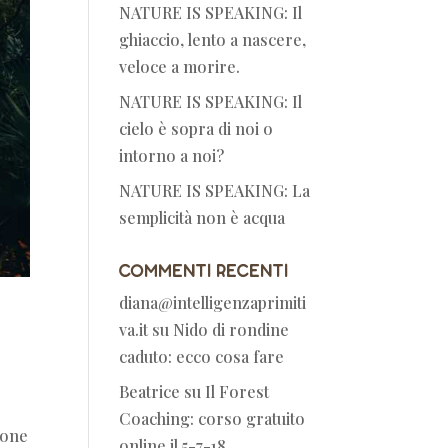
NATURE IS SPEAKING: Il
ghiaccio, lento a nascere,
veloce a morire.
NATURE IS SPEAKING: Il
cielo è sopra di noi o
intorno a noi?
NATURE IS SPEAKING: La
semplicità non è acqua
Commenti recenti
diana@intelligenzaprimiti
va.it
su
Nido di rondine
caduto: ecco cosa fare
Beatrice
su
Il Forest
Coaching: corso gratuito
sone
online il 5-7-18.