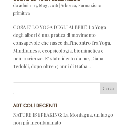
da
admin
|
27, Mag, 2016
|
Arborea
,
Formazione
primitiva
COSA E’ LO YOGA DEGLI ALBERI? Lo Yoga
degli alberi è una pratica di movimento
consapevole che nasce dall’incontro fra Yoga,
Mindfulness, ecopsicologia, biomimetica e
neuroscienze. E’ stato ideato da me, Diana
Tedoldi, dopo oltre 15 anni di Hatha...
Articoli recenti
NATURE IS SPEAKING: La Montagna, un luogo
non più incontaminato